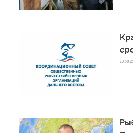
Кр
ср
23.08.2
Ры