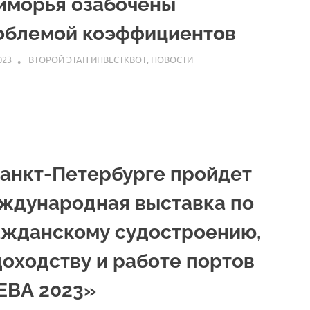
иморья озабочены
облемой коэффициентов
023
ARPP
ВТОРОЙ ЭТАП ИНВЕСТКВОТ
,
НОВОСТИ
Санкт-Петербурге пройдет
ждународная выставка по
ажданскому судостроению,
доходству и работе портов
ЕВА 2023»