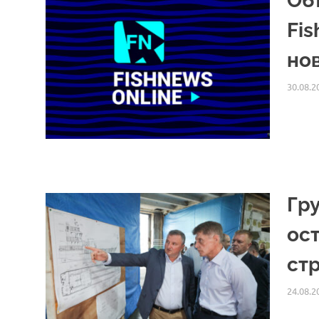
Об
Fi
но
30.08.2
Гр
ос
ст
24.08.2