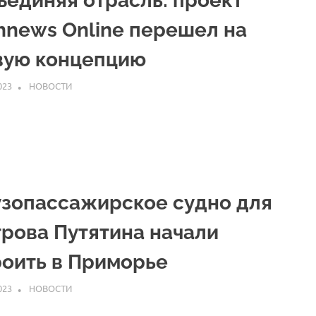
ъединяя отрасль: проект
shnews Online перешел на
вую концепцию
023
ARPP
НОВОСТИ
узопассажирское судно для
трова Путятина начали
роить в Приморье
023
ARPP
НОВОСТИ