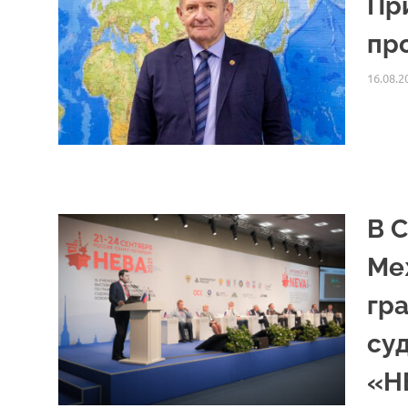
Пр
пр
16.08.2
В 
Ме
гр
су
«Н