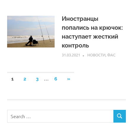
Иностранцы
попались на крючок:
наступает жесткий
контроль
31.03.2021
ARPP
НОВОСТИ
,
ФАС
Навигация
…
NEXT
1
2
3
6
»
POSTS
по
записям