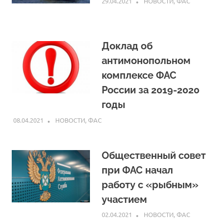
29.04.2021
ARPP
НОВОСТИ
,
ФАС
Доклад об
антимонопольном
комплексе ФАС
России за 2019-2020
годы
08.04.2021
ARPP
НОВОСТИ
,
ФАС
Общественный совет
при ФАС начал
работу с «рыбным»
участием
02.04.2021
ARPP
НОВОСТИ
,
ФАС