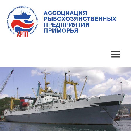
Skip
to
content
Ассоциация
Ассоциация
рыбохозяйственных
предприятий
рыбохозяйственных
MENU
Приморья
предприятий
Приморья