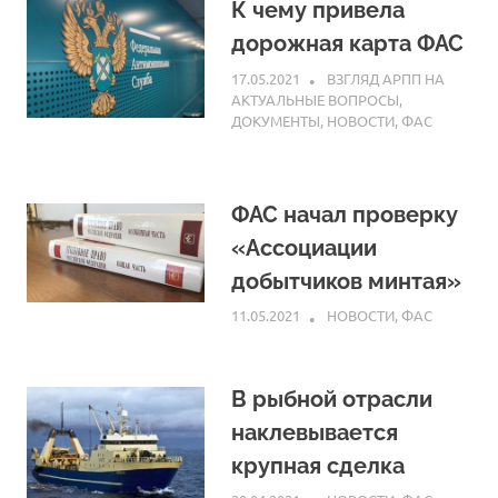
К чему привела
дорожная карта ФАС
17.05.2021
ARPP
ВЗГЛЯД АРПП НА
АКТУАЛЬНЫЕ ВОПРОСЫ
,
ДОКУМЕНТЫ
,
НОВОСТИ
,
ФАС
ФАС начал проверку
«Ассоциации
добытчиков минтая»
11.05.2021
ARPP
НОВОСТИ
,
ФАС
В рыбной отрасли
наклевывается
крупная сделка