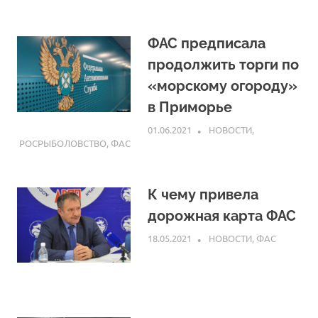
ФАС предписала
продолжить торги по
«морскому огороду»
в Приморье
01.06.2021
ARPP
НОВОСТИ
,
РОСРЫБОЛОВСТВО
,
ФАС
К чему привела
дорожная карта ФАС
18.05.2021
ARPP
НОВОСТИ
,
ФАС