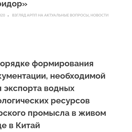
ридор»
020
ARPP
ВЗГЛЯД АРПП НА АКТУАЛЬНЫЕ ВОПРОСЫ
,
НОВОСТИ
порядке формирования
кументации, необходимой
я экспорта водных
ологических ресурсов
рского промысла в живом
де в Китай