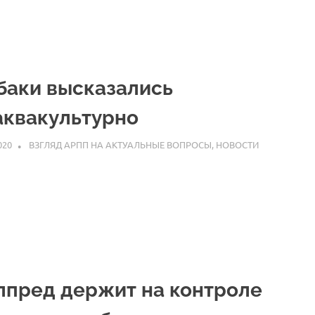
баки высказались
аквакультурно
020
ARPP
ВЗГЛЯД АРПП НА АКТУАЛЬНЫЕ ВОПРОСЫ
,
НОВОСТИ
лпред держит на контроле