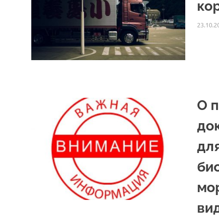
ко
23.10.2
О 
до
дл
би
мо
ви