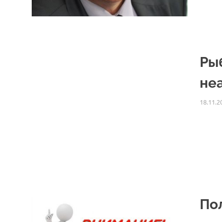
Ры
не
18.11.2
По