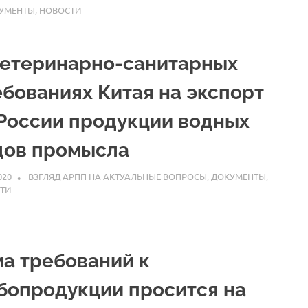
УМЕНТЫ
,
НОВОСТИ
ветеринарно-санитарных
ебованиях Китая на экспорт
 России продукции водных
дов промысла
020
ARPP
ВЗГЛЯД АРПП НА АКТУАЛЬНЫЕ ВОПРОСЫ
,
ДОКУМЕНТЫ
,
ТИ
ма требований к
бопродукции просится на