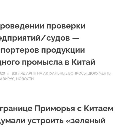
проведении проверки
едприятий/судов —
спортеров продукции
дного промысла в Китай
020
ARPP
ВЗГЛЯД АРПП НА АКТУАЛЬНЫЕ ВОПРОСЫ
,
ДОКУМЕНТЫ
,
АВИРУС
,
НОВОСТИ
 границе Приморья с Китаем
думали устроить «зеленый