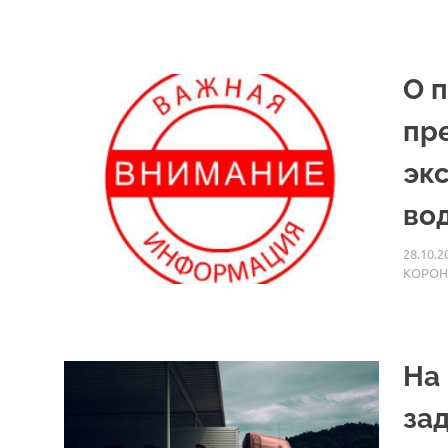
О 
пр
эк
во
28.10.2
КОРОН
На
за