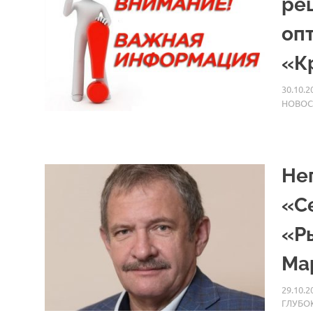
ре
оп
«К
30.10.2
НОВОС
Не
«С
«Р
Ма
29.10.2
ГЛУБО