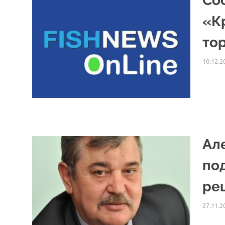
Со
«К
то
10.12.2
Ал
по
ре
27.11.2