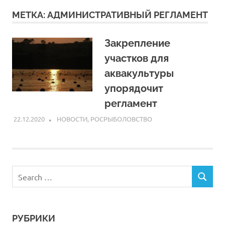
МЕТКА:
АДМИНИСТРАТИВНЫЙ РЕГЛАМЕНТ
Закрепление
участков для
аквакультуры
упорядочит
регламент
22.12.2020
ARPP
НОВОСТИ
,
РОСРЫБОЛОВСТВО
РУБРИКИ