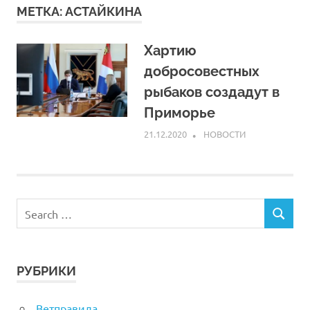
МЕТКА:
АСТАЙКИНА
Хартию
добросовестных
рыбаков создадут в
Приморье
21.12.2020
ARPP
НОВОСТИ
РУБРИКИ
Ветправила