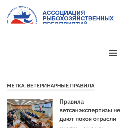
Skip
to
content
Ассоциация
Ассоциация
рыбохозяйственных
предприятий
рыбохозяйственных
MENU
Приморья
предприятий
Приморья
МЕТКА:
ВЕТЕРИНАРНЫЕ ПРАВИЛА
Правила
ветсанэкспертизы не
дают покоя отрасли
11.04.2022
ARPP
НОВОСТИ
,