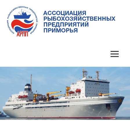
Skip
to
content
Ассоциация
Ассоциация
рыбохозяйственных
предприятий
рыбохозяйственных
MENU
Приморья
предприятий
Приморья