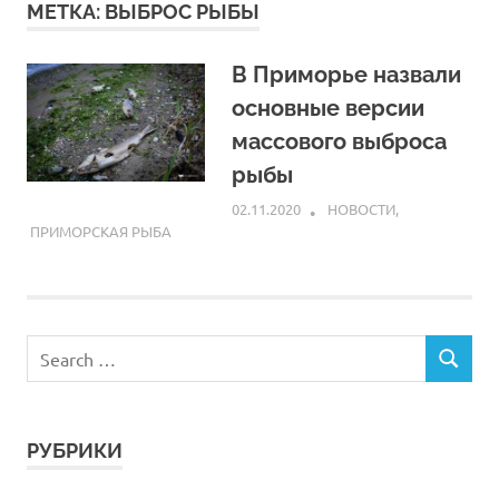
МЕТКА:
ВЫБРОС РЫБЫ
В Приморье назвали
основные версии
массового выброса
рыбы
02.11.2020
ARPP
НОВОСТИ
,
ПРИМОРСКАЯ РЫБА
РУБРИКИ