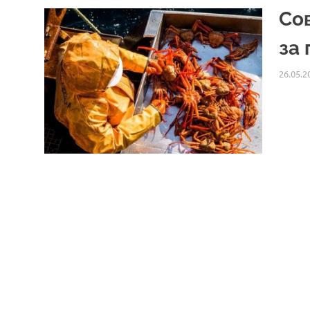
Со
за
26.05.2