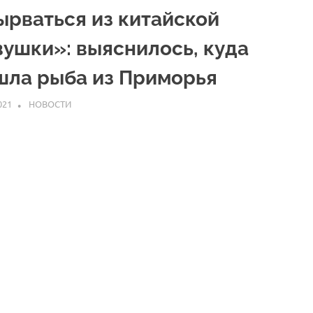
ырваться из китайской
вушки»: выяснилось, куда
шла рыба из Приморья
021
ARPP
НОВОСТИ