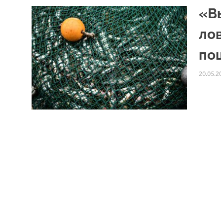
«В
ло
по
20.05.2