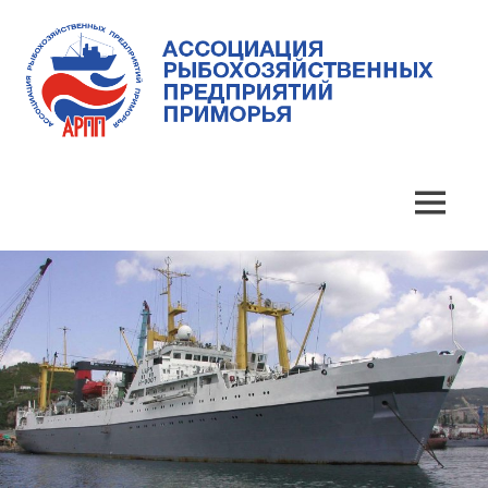
Skip
to
content
Ассоциация
Ассоциация
рыбохозяйственных
предприятий
рыбохозяйственных
MENU
Приморья
предприятий
Приморья