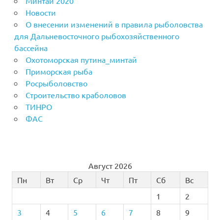
Минтай 2020
Новости
О внесении изменений в правила рыболовства
для Дальневосточного рыбохозяйственного
бассейна
Охотоморская путина_минтай
Приморская рыба
Росрыболовство
Строительство краболовов
ТИНРО
ФАС
Август 2026
Пн
Вт
Ср
Чт
Пт
Сб
Вс
1
2
3
4
5
6
7
8
9