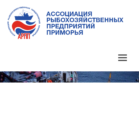
Skip
to
content
Ассоциация
Ассоциация
рыбохозяйственных
предприятий
рыбохозяйственных
MENU
Приморья
предприятий
Приморья