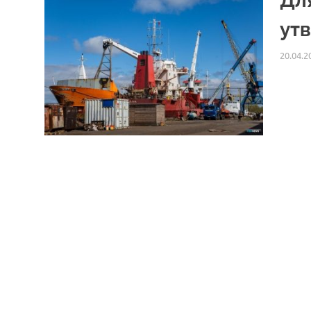
Дл
ут
20.04.2