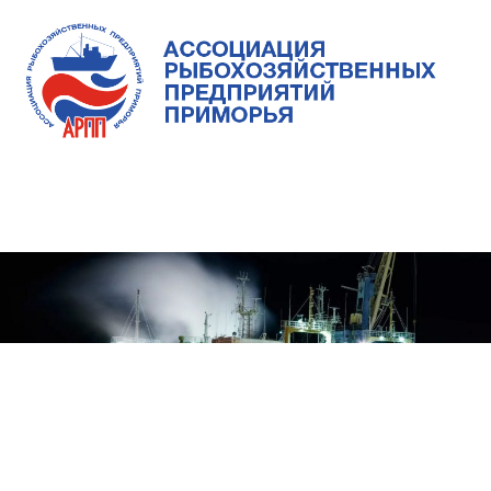
Skip
to
content
Ассоциация
Ассоциация
рыбохозяйственных
предприятий
рыбохозяйственных
MENU
Приморья
предприятий
Приморья