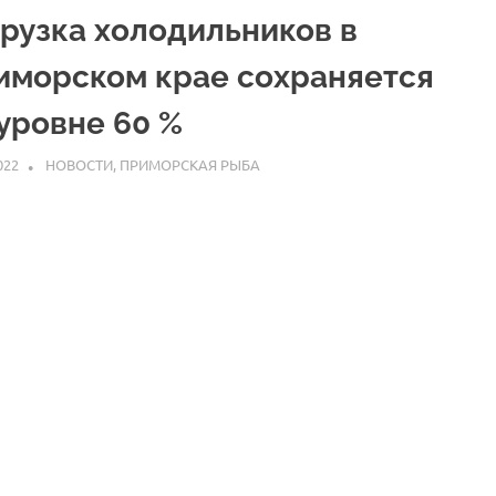
грузка холодильников в
иморском крае сохраняется
уровне 60 %
022
ARPP
НОВОСТИ
,
ПРИМОРСКАЯ РЫБА