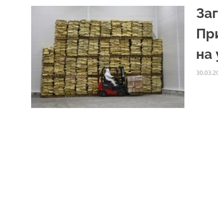
За
Пр
на 
30.03.2