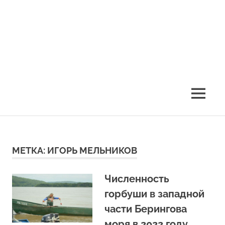
Skip
to
content
Ассоциация
Ассоциация
рыбохозяйственных
предприятий
рыбохозяйственных
MENU
Приморья
предприятий
Приморья
МЕТКА:
ИГОРЬ МЕЛЬНИКОВ
Численность
горбуши в западной
части Берингова
моря в 2022 году