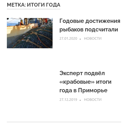
МЕТКА:
ИТОГИ ГОДА
Годовые достижения
рыбаков подсчитали
27.01.2020
ARPP
НОВОСТИ
Эксперт подвёл
«крабовые» итоги
года в Приморье
27.12.2019
ARPP
НОВОСТИ