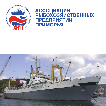
Skip
to
content
Ассоциация
Ассоциация
рыбохозяйственных
предприятий
рыбохозяйственных
MENU
Приморья
предприятий
Приморья