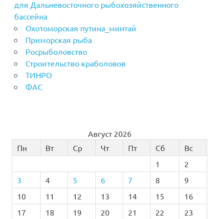
для Дальневосточного рыбохозяйственного
бассейна
Охотоморская путина_минтай
Приморская рыба
Росрыболовство
Строительство краболовов
ТИНРО
ФАС
Август 2026
Пн
Вт
Ср
Чт
Пт
Сб
Вс
1
2
3
4
5
6
7
8
9
10
11
12
13
14
15
16
17
18
19
20
21
22
23