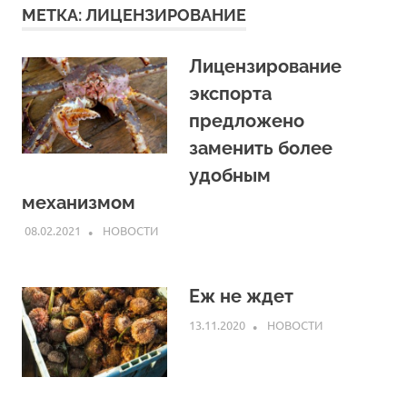
МЕТКА:
ЛИЦЕНЗИРОВАНИЕ
Лицензирование
экспорта
предложено
заменить более
удобным
механизмом
08.02.2021
ARPP
НОВОСТИ
Еж не ждет
13.11.2020
ARPP
НОВОСТИ