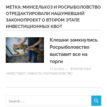
МЕТКА:
МИНСЕЛЬХОЗ И РОСРЫБОЛОВСТВО
ОТРЕДАКТИРОВАЛИ НАШУМЕВШИЙ
ЗАКОНОПРОЕКТ О ВТОРОМ ЭТАПЕ
ИНВЕСТИЦИОННЫХ КВОТ
Клешни замкнулись.
Росрыболовство
выставит все на
торги
11.02.2022
ARPP
ВТОРОЙ ЭТАП
ИНВЕСТКВОТ
,
НОВОСТИ
,
РОСРЫБОЛОВСТВО