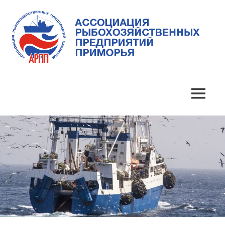
Skip
to
content
Ассоциация
Ассоциация
рыбохозяйственных
предприятий
рыбохозяйственных
MENU
Приморья
предприятий
Приморья