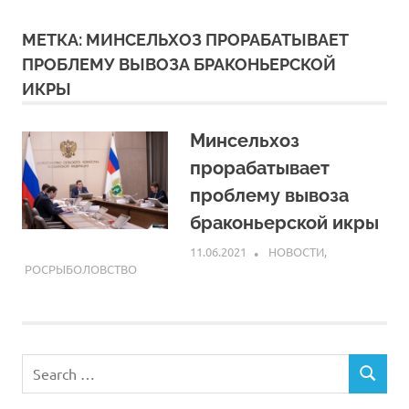
МЕТКА:
МИНСЕЛЬХОЗ ПРОРАБАТЫВАЕТ
ПРОБЛЕМУ ВЫВОЗА БРАКОНЬЕРСКОЙ
ИКРЫ
Минсельхоз
прорабатывает
проблему вывоза
браконьерской икры
11.06.2021
ARPP
НОВОСТИ
,
РОСРЫБОЛОВСТВО