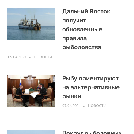
Дальний Восток
получит
обновленные
правила
рыболовства
09.04.2021
ARPP
НОВОСТИ
Рыбу ориентируют
на альтернативные
рынки
07.04.2021
ARPP
НОВОСТИ
Вокруг рыболовных