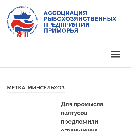
Skip
to
content
Ассоциация
Ассоциация
рыбохозяйственных
предприятий
рыбохозяйственных
MENU
Приморья
предприятий
Приморья
МЕТКА:
МИНСЕЛЬХОЗ
Для промысла
палтусов
предложили
ограничения