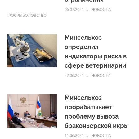
06.07.2021
ARPP
НОВОСТИ
,
РОСРЫБОЛОВСТВО
Минсельхоз
определил
индикаторы риска в
сфере ветеринарии
22.06.2021
ARPP
НОВОСТИ
Минсельхоз
прорабатывает
проблему вывоза
браконьерской икры
11.06.2021
ARPP
НОВОСТИ
,