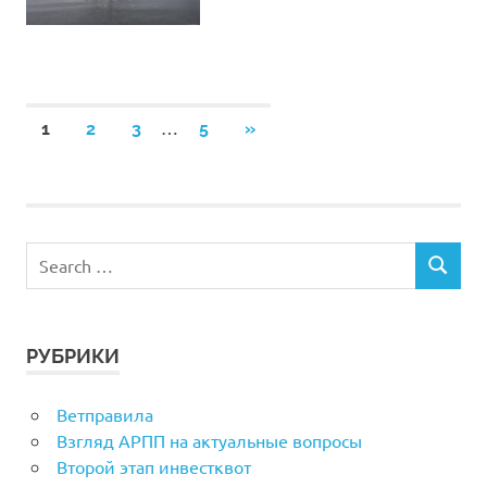
Навигация
…
NEXT
1
2
3
5
»
POSTS
по
записям
РУБРИКИ
Ветправила
Взгляд АРПП на актуальные вопросы
Второй этап инвестквот