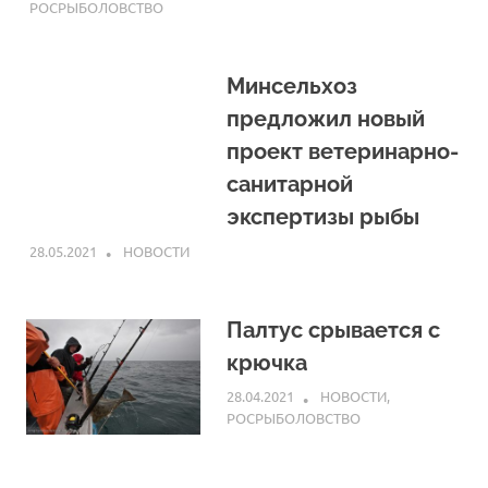
РОСРЫБОЛОВСТВО
Минсельхоз
предложил новый
проект ветеринарно-
санитарной
экспертизы рыбы
28.05.2021
ARPP
НОВОСТИ
Палтус срывается с
крючка
28.04.2021
ARPP
НОВОСТИ
,
РОСРЫБОЛОВСТВО