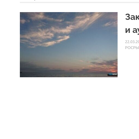
За
и 
22.03.2
РОСРЫ