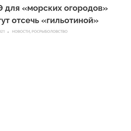
Э для «морских огородов»
гут отсечь «гильотиной»
021
ARPP
НОВОСТИ
,
РОСРЫБОЛОВСТВО