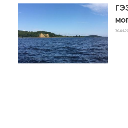
ГЭ
мо
30.04.2