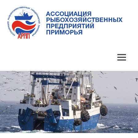
Skip
to
content
Ассоциация
Ассоциация
рыбохозяйственных
предприятий
рыбохозяйственных
MENU
Приморья
предприятий
Приморья