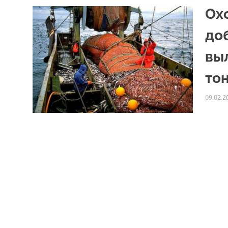
Ох
до
выл
то
09.02.2