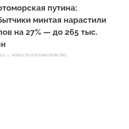
отоморская путина:
бытчики минтая нарастили
ов на 27% — до 265 тыс.
нн
022
ARPP
НОВОСТИ
,
РОСРЫБОЛОВСТВО