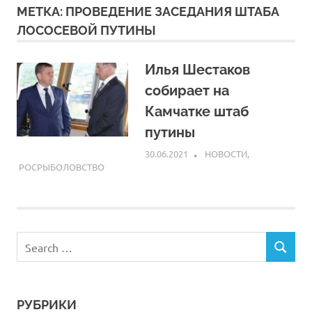
МЕТКА:
ПРОВЕДЕНИЕ ЗАСЕДАНИЯ ШТАБА
ЛОСОСЕВОЙ ПУТИНЫ
Илья Шестaков
собирает на
Камчатке штаб
путины
30.06.2021
ARPP
НОВОСТИ
,
РОСРЫБОЛОВСТВО
РУБРИКИ