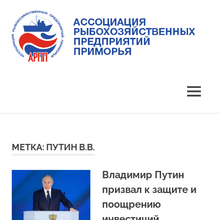
Skip
to
content
Ассоциация
Ассоциация
рыбохозяйственных
предприятий
рыбохозяйственных
MENU
Приморья
предприятий
Приморья
МЕТКА:
ПУТИН В.В.
Владимир Путин
призвал к защите и
поощрению
инвестиций