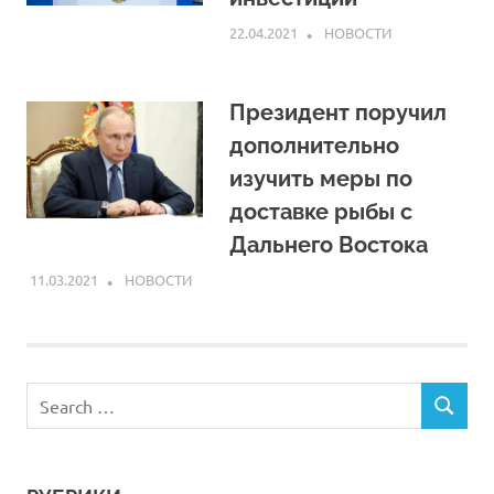
22.04.2021
ARPP
НОВОСТИ
Президент поручил
дополнительно
изучить меры по
доставке рыбы с
Дальнего Востока
11.03.2021
ARPP
НОВОСТИ