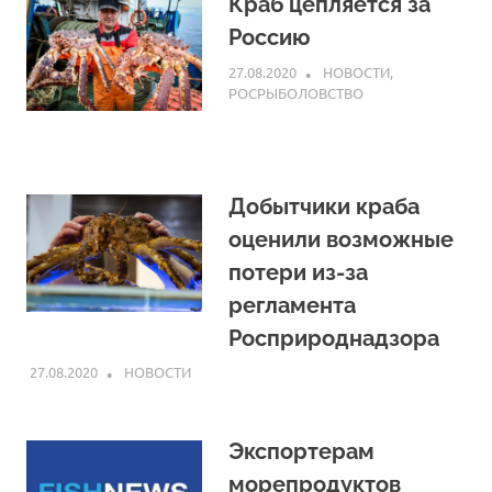
Краб цепляется за
Россию
27.08.2020
ARPP
НОВОСТИ
,
РОСРЫБОЛОВСТВО
Добытчики краба
оценили возможные
потери из-за
регламента
Росприроднадзора
27.08.2020
ARPP
НОВОСТИ
Экспортерам
морепродуктов