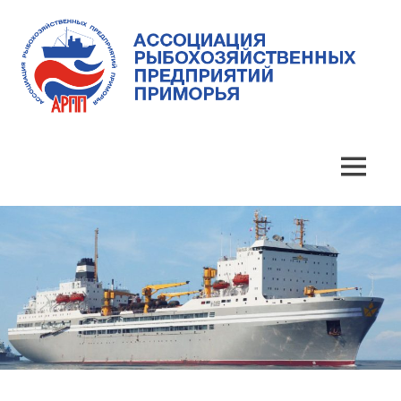
Skip
to
content
Ассоциация
Ассоциация
рыбохозяйственных
предприятий
рыбохозяйственных
MENU
Приморья
предприятий
Приморья