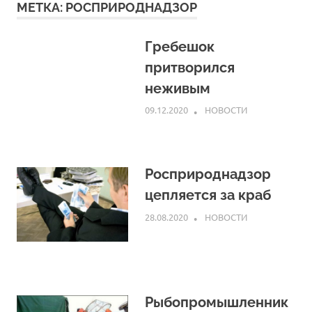
МЕТКА:
РОСПРИРОДНАДЗОР
Гребешок
притворился
неживым
09.12.2020
ARPP
НОВОСТИ
Росприроднадзор
цепляется за краб
28.08.2020
ARPP
НОВОСТИ
Рыбопромышленник