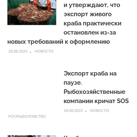
и утверждают, что
экспорт живого
краба практически
остановлен из-за
новых требований к оформлению
28.08.2020
ARPP
НОВОСТИ
Экспорт краба на
паузе.
Рыбохозяйственные
компании кричат SOS
28.08.2020
ARPP
НОВОСТИ
,
РОСРЫБОЛОВСТВО