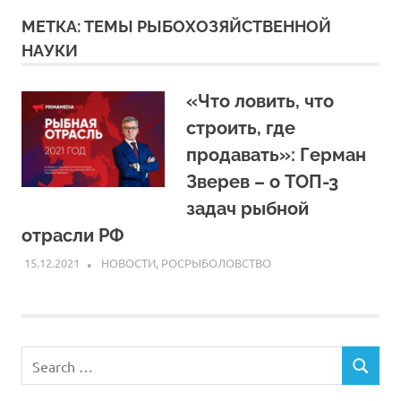
МЕТКА:
ТЕМЫ РЫБОХОЗЯЙСТВЕННОЙ
НАУКИ
«Что ловить, что
строить, где
продавать»: Герман
Зверев – о ТОП-3
задач рыбной
отрасли РФ
15.12.2021
ARPP
НОВОСТИ
,
РОСРЫБОЛОВСТВО