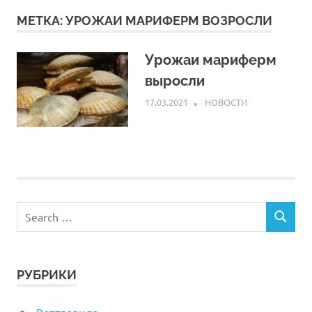
МЕТКА:
УРОЖАИ МАРИФЕРМ ВОЗРОСЛИ
Урожаи мариферм
выросли
17.03.2021
ARPP
НОВОСТИ
РУБРИКИ
Ветправила