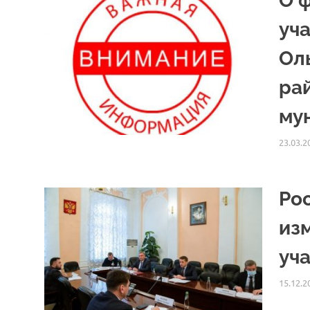
О 
уч
Ол
ра
му
23.03.2
Ро
из
уч
15.12.2