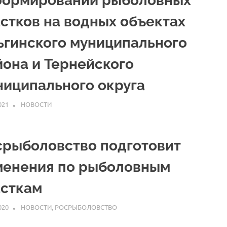
формировании рыболовных
астков на водных объектах
ьгинского муниципального
йона и Тернейского
ниципального округа
021
ARPP
НОВОСТИ
срыболовство подготовит
менения по рыболовным
асткам
020
ARPP
НОВОСТИ
,
РОСРЫБОЛОВСТВО