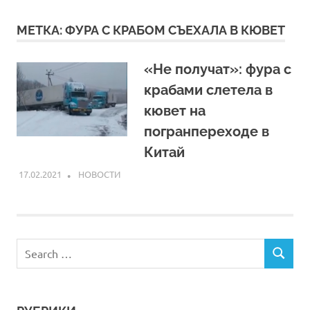
МЕТКА:
ФУРА С КРАБОМ СЪЕХАЛА В КЮВЕТ
«Не получат»: фура с
крабами слетела в
кювет на
погранпереходе в
Китай
17.02.2021
ARPP
НОВОСТИ