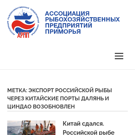
Skip
to
content
Ассоциация
Ассоциация
рыбохозяйственных
предприятий
рыбохозяйственных
MENU
Приморья
предприятий
Приморья
МЕТКА:
ЭКСПОРТ РОССИЙСКОЙ РЫБЫ
ЧЕРЕЗ КИТАЙСКИЕ ПОРТЫ ДАЛЯНЬ И
ЦИНДАО ВОЗОБНОВЛЕН
Китай сдался.
Российской рыбе