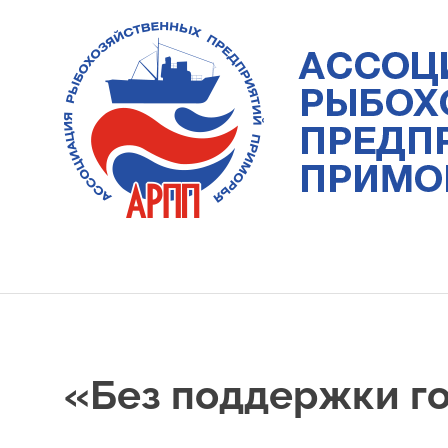
Skip
to
content
Ассоциация
рыбохозяйственных
предприятий
Приморья
«Без поддержки г