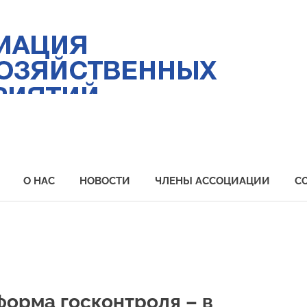
Ас
ры
пр
Пр
О НАС
НОВОСТИ
ЧЛЕНЫ АССОЦИАЦИИ
С
форма госконтроля – в