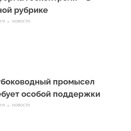
ной рубрике
019
ARPP
НОВОСТИ
убоководный промысел
ебует особой поддержки
019
ARPP
НОВОСТИ