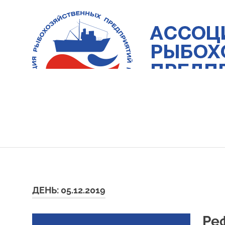
Skip
to
content
Ассоциация
рыбохозяйственных
предприятий
Приморья
ДЕНЬ:
05.12.2019
Ре