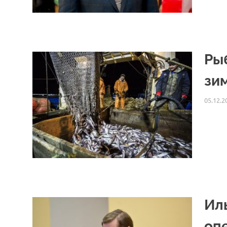
Ры
зи
05.12.2
Ил
оп