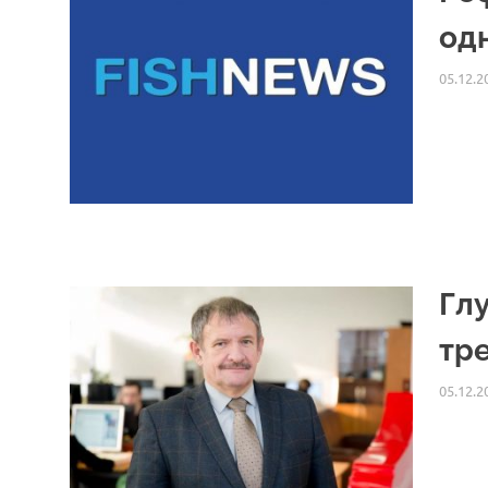
од
05.12.2
Гл
тр
05.12.2