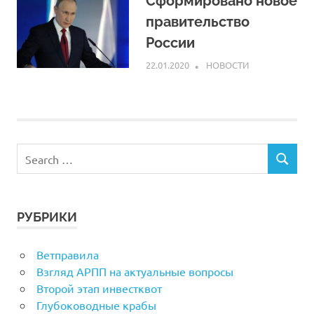
Сформировано новое
правительство
России
22.01.2020
ARPP
НОВОСТИ
РУБРИКИ
Ветправила
Взгляд АРПП на актуальные вопросы
Второй этап инвестквот
Глубоководные крабы