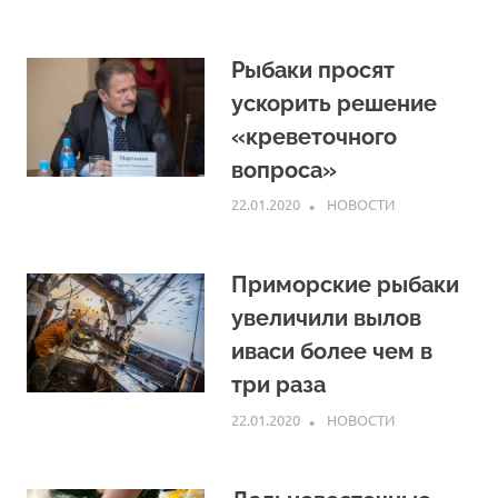
Рыбаки просят
ускорить решение
«креветочного
вопроса»
22.01.2020
ARPP
НОВОСТИ
Приморские рыбаки
увеличили вылов
иваси более чем в
три раза
22.01.2020
ARPP
НОВОСТИ