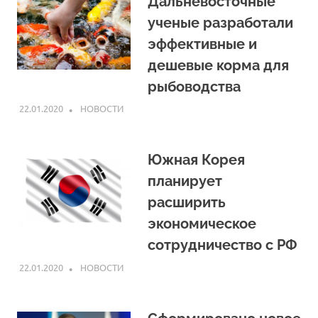
Дальневосточные
ученые разработали
эффективные и
дешевые корма для
рыбоводства
22.01.2020
ARPP
НОВОСТИ
Южная Корея
планирует
расширить
экономическое
сотрудничество с РФ
22.01.2020
ARPP
НОВОСТИ