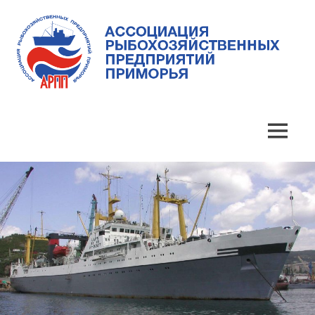
Skip
to
content
Ассоциация
Ассоциация
рыбохозяйственных
предприятий
рыбохозяйственных
MENU
Приморья
предприятий
Приморья