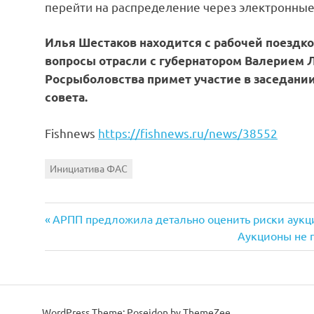
перейти на распределение через электронные
Илья Шестаков находится с рабочей поездко
вопросы отрасли с губернатором Валерием 
Росрыболовства примет участие в заседани
совета.
Fishnews
https://fishnews.ru/news/38552
Инициатива ФАС
Previous
Навигация
АРПП предложила детально оценить риски аук
Post:
Next
Аукционы не 
по
Post:
записям
WordPress Theme: Poseidon by
ThemeZee
.