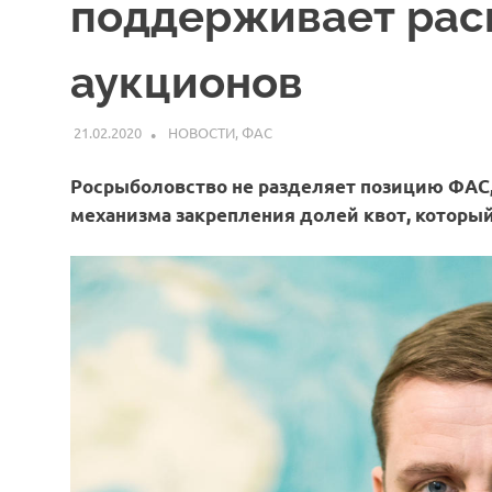
поддерживает рас
аукционов
21.02.2020
ARPP
НОВОСТИ
,
ФАС
Росрыболовство не разделяет позицию ФАС,
механизма закрепления долей квот, который