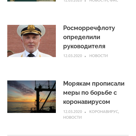
Росморречфлоту
определили
руководителя
12.03.2020
ARPP
НОВОСТИ
Морякам прописали
меры по борьбе с
коронавирусом
12.03.2020
ARPP
КОРОНАВИРУС
,
НОВОСТИ