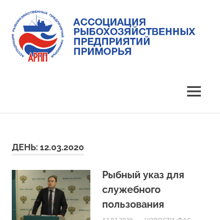
Skip
to
content
Ассоциация
Ассоциация
рыбохозяйственных
предприятий
рыбохозяйственных
MENU
Приморья
предприятий
Приморья
ДЕНЬ:
12.03.2020
Рыбный указ для
служебного
пользования
12.03.2020
ARPP
НОВОСТИ
,
ФАС