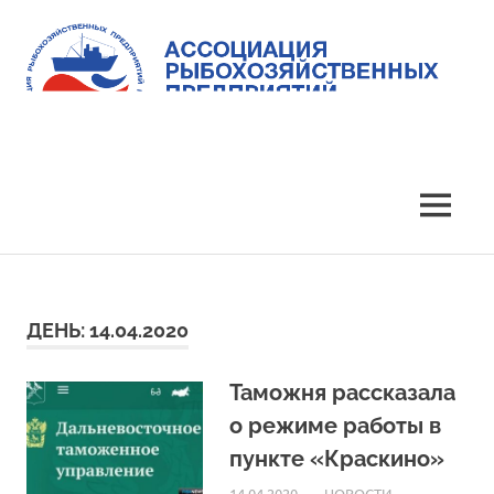
Skip
to
content
Ассоциация
Ассоциация
рыбохозяйственных
предприятий
рыбохозяйственных
MENU
Приморья
предприятий
Приморья
ДЕНЬ:
14.04.2020
Таможня рассказала
о режиме работы в
пункте «Краскино»
14.04.2020
ARPP
НОВОСТИ