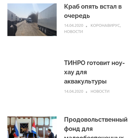
Краб опять встал в
очередь
14.04.2020
ARPP
КОРОНАВИРУС
,
НОВОСТИ
ТИНРО готовит ноу-
хау для
аквакультуры
14.04.2020
ARPP
НОВОСТИ
Продовольственный
фонд для
малообеспеченных