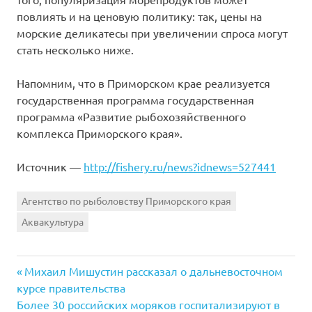
повлиять и на ценовую политику: так, цены на
морские деликатесы при увеличении спроса могут
стать несколько ниже.
Напомним, что в Приморском крае реализуется
государственная программа государственная
программа «Развитие рыбохозяйственного
комплекса Приморского края».
Источник —
http://fishery.ru/news?idnews=527441
Агентство по рыболовству Приморского края
Аквакультура
Previous
Навигация
Михаил Мишустин рассказал о дальневосточном
Post:
курсе правительства
по
Next
Более 30 российских моряков госпитализируют в