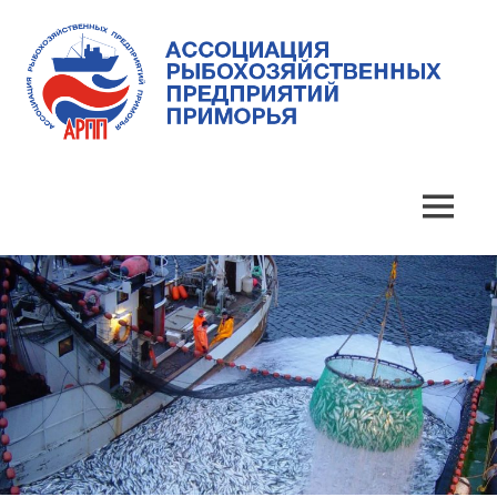
Skip
to
content
Ассоциация
Ассоциация
рыбохозяйственных
предприятий
рыбохозяйственных
MENU
Приморья
предприятий
Приморья