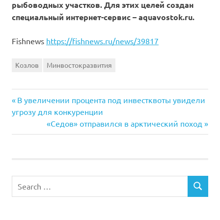
рыбоводных участков. Для этих целей создан
специальный интернет-сервис – aquavostok.ru.
Fishnews
https://fishnews.ru/news/39817
Козлов
Минвостокразвития
Previous
Навигация
В увеличении процента под инвестквоты увидели
Post:
угрозу для конкуренции
по
Next
«Седов» отправился в арктический поход
Post:
записям