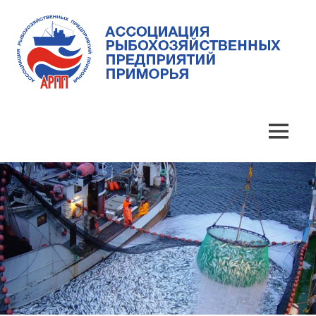
Skip
to
content
Ассоциация
Ассоциация
рыбохозяйственных
предприятий
рыбохозяйственных
MENU
Приморья
предприятий
Приморья