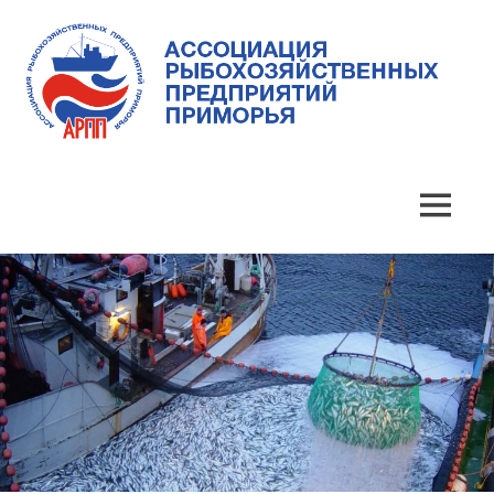
Skip
to
content
Ассоциация
Ассоциация
рыбохозяйственных
предприятий
рыбохозяйственных
MENU
Приморья
предприятий
Приморья