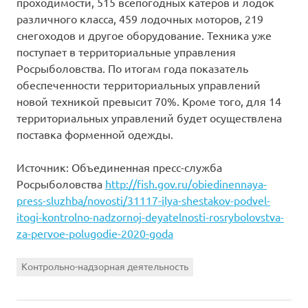
проходимости, 515 всепогодных катеров и лодок
различного класса, 459 лодочных моторов, 219
снегоходов и другое оборудование. Техника уже
поступает в территориальные управления
Росрыболовства. По итогам года показатель
обеспеченности территориальных управлений
новой техникой превысит 70%. Кроме того, для 14
территориальных управлений будет осуществлена
поставка форменной одежды.
Источник: Объединенная пресс-служба
Росрыболовства
http://fish.gov.ru/obiedinennaya-
press-sluzhba/novosti/31117-ilya-shestakov-podvel-
itogi-kontrolno-nadzornoj-deyatelnosti-rosrybolovstva-
za-pervoe-polugodie-2020-goda
Контрольно-надзорная деятельность