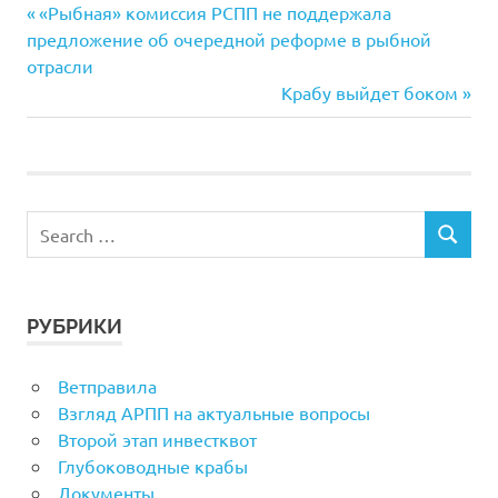
Previous
Навигация
«Рыбная» комиссия РСПП не поддержала
Post:
предложение об очередной реформе в рыбной
по
отрасли
Next
Крабу выйдет боком
записям
Post:
РУБРИКИ
Ветправила
Взгляд АРПП на актуальные вопросы
Второй этап инвестквот
Глубоководные крабы
Документы