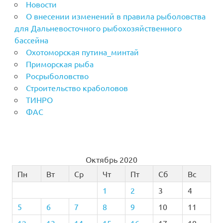
Новости
О внесении изменений в правила рыболовства
для Дальневосточного рыбохозяйственного
бассейна
Охотоморская путина_минтай
Приморская рыба
Росрыболовство
Строительство краболовов
ТИНРО
ФАС
Октябрь 2020
Пн
Вт
Ср
Чт
Пт
Сб
Вс
1
2
3
4
5
6
7
8
9
10
11
12
13
14
15
16
17
18