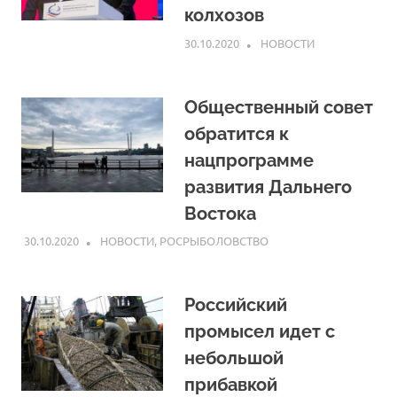
колхозов
30.10.2020
ARPP
НОВОСТИ
Общественный совет
обратится к
нацпрограмме
развития Дальнего
Востока
30.10.2020
ARPP
НОВОСТИ
,
РОСРЫБОЛОВСТВО
Российский
промысел идет с
небольшой
прибавкой