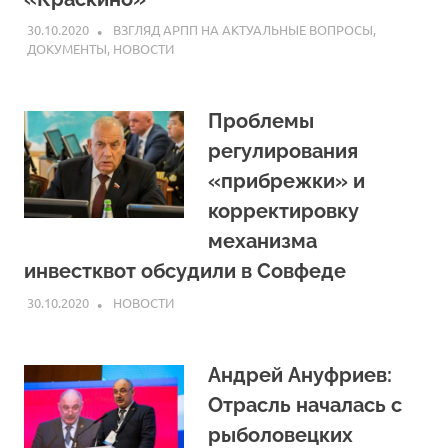
30.10.2020
ARPP
ВЗГЛЯД АРПП НА АКТУАЛЬНЫЕ ВОПРОСЫ
,
ДОКУМЕНТЫ
,
НОВОСТИ
Проблемы
регулирования
«прибрежки» и
корректировку
механизма
инвестквот обсудили в Совфеде
30.10.2020
ARPP
НОВОСТИ
Андрей Ануфриев:
Отрасль началась с
рыболовецких