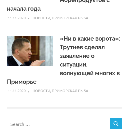
морепродуктов с
начала года
11.11.2020
ARPP
НОВОСТИ
,
ПРИМОРСКАЯ РЫБА
«Ни в какие ворота»:
Трутнев сделал
заявление о
ситуации,
волнующей многих в
Приморье
11.11.2020
ARPP
НОВОСТИ
,
ПРИМОРСКАЯ РЫБА