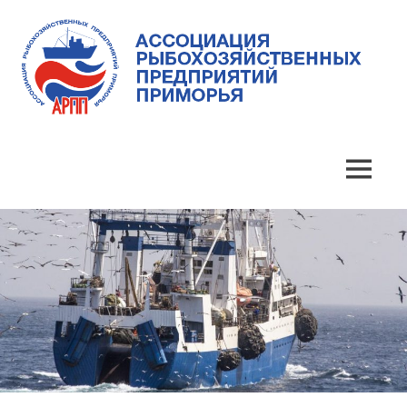
Skip
to
content
Ассоциация
Ассоциация
рыбохозяйственных
предприятий
рыбохозяйственных
MENU
Приморья
предприятий
Приморья