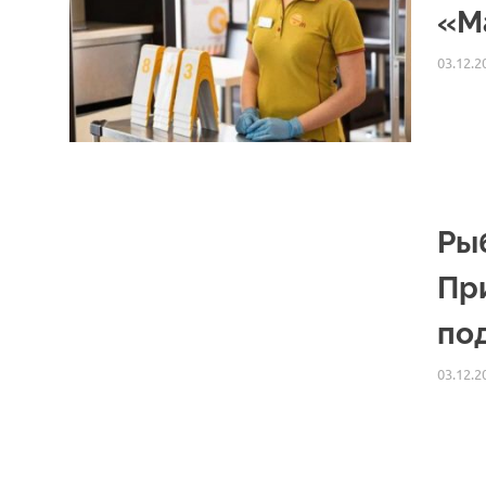
«М
03.12.2
Ры
Пр
по
03.12.2