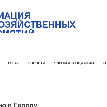
Ас
ры
пр
Пр
О НАС
НОВОСТИ
ЧЛЕНЫ АССОЦИАЦИИ
С
о в Европу: