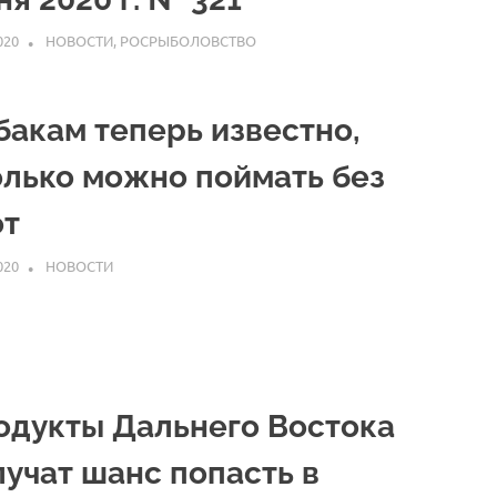
020
ARPP
НОВОСТИ
,
РОСРЫБОЛОВСТВО
бакам теперь известно,
олько можно поймать без
от
020
ARPP
НОВОСТИ
одукты Дальнего Востока
лучат шанс попасть в