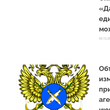
«Д
ед
мо
03.12.2
Об
из
пр
аге
июн