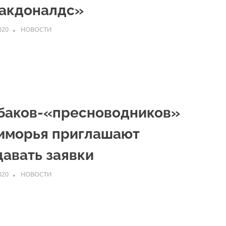
акдоналдс»
020
ARPP
НОВОСТИ
баков-«пресноводников»
иморья приглашают
давать заявки
020
ARPP
НОВОСТИ