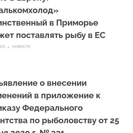
алькомхолод»
инственный в Приморье
жет поставлять рыбу в ЕС
020
ARPP
НОВОСТИ
ъявление о внесении
менений в приложение к
иказу Федерального
нтства по рыболовству от 25
я 2020 г. № 321