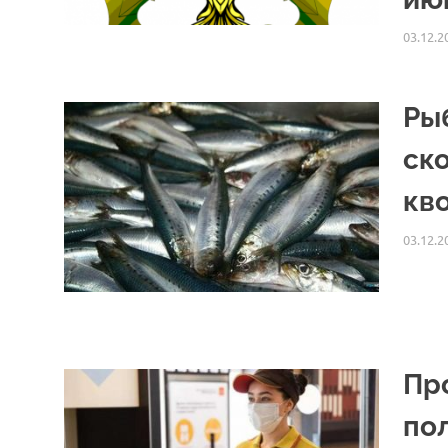
03.12.2
Ры
ск
кв
03.12.2
Пр
по