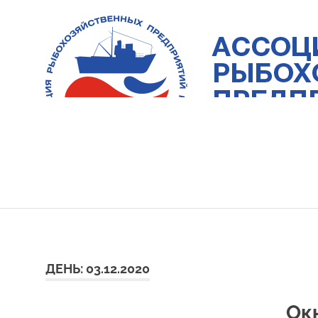
Skip
to
content
Ассоциация
рыбохозяйственных
предприятий
Приморья
ДЕНЬ:
03.12.2020
Окн