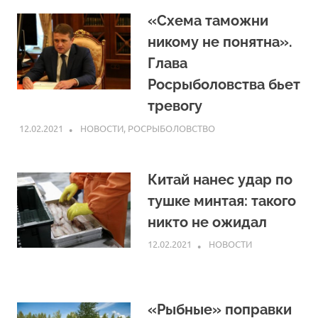
«Схема таможни
никому не понятна».
Глава
Росрыболовства бьет
тревогу
12.02.2021
ARPP
НОВОСТИ
,
РОСРЫБОЛОВСТВО
Китай нанес удар по
тушке минтая: такого
никто не ожидал
12.02.2021
ARPP
НОВОСТИ
«Рыбные» поправки