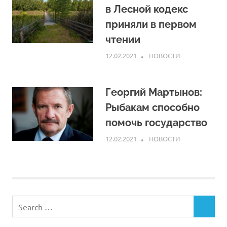
в Лесной кодекс
приняли в первом
чтении
12.02.2021
ARPP
НОВОСТИ
Георгий Мартынов:
Рыбакам способно
помочь государство
12.02.2021
ARPP
НОВОСТИ