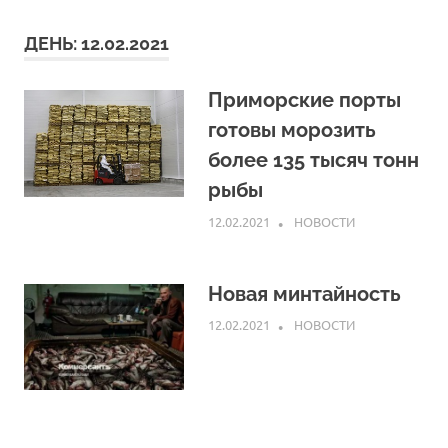
ДЕНЬ:
12.02.2021
Приморские порты
готовы морозить
более 135 тысяч тонн
рыбы
12.02.2021
ARPP
НОВОСТИ
Новая минтайность
12.02.2021
ARPP
НОВОСТИ