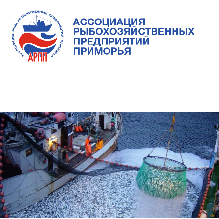
Skip
to
content
Ассоциация
Ассоциация
рыбохозяйственных
предприятий
рыбохозяйственных
MENU
Приморья
предприятий
Приморья