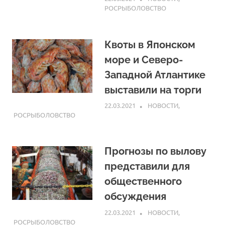
РОСРЫБОЛОВСТВО
Квоты в Японском
море и Северо-
Западной Атлантике
выставили на торги
22.03.2021
ARPP
НОВОСТИ
,
РОСРЫБОЛОВСТВО
Прогнозы по вылову
представили для
общественного
обсуждения
22.03.2021
ARPP
НОВОСТИ
,
РОСРЫБОЛОВСТВО