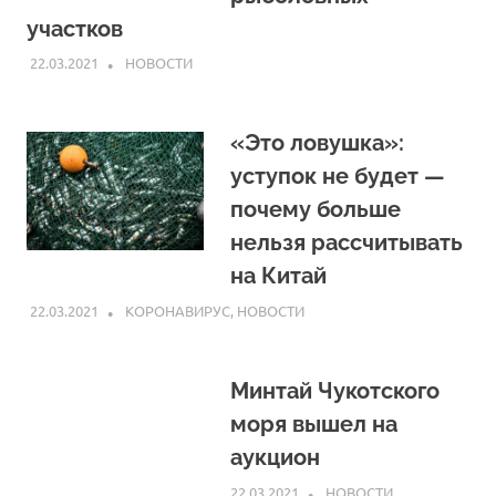
участков
22.03.2021
ARPP
НОВОСТИ
«Это ловушка»:
уступок не будет —
почему больше
нельзя рассчитывать
на Китай
22.03.2021
ARPP
КОРОНАВИРУС
,
НОВОСТИ
Минтай Чукотского
моря вышел на
аукцион
22.03.2021
ARPP
НОВОСТИ
,