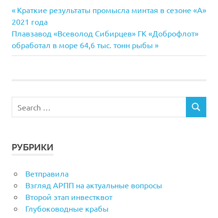
Previous
Навигация
Краткие результаты промысла минтая в сезоне «А»
Post:
2021 года
по
Next
Плавзавод «Всеволод Сибирцев» ГК «Доброфлот»
Post:
обработал в море 64,6 тыс. тонн рыбы
записям
РУБРИКИ
Ветправила
Взгляд АРПП на актуальные вопросы
Второй этап инвестквот
Глубоководные крабы