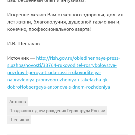
Искренне желаю Вам отменного здоровья, долгих
лет жизни, благополучия, душевной гармонии и,
конечно, профессионального азарта!
И.В. Шестаков
Источник —
http://fish.gov.ru/obiedinennaya-press-
sluzhba/novosti/33764-rukovoditel-rosrybolovstva-
pozdravil-geroya-truda-rossii-rukovoditelya-
napravleniya-promvooruzheniya-i-takelazha-gk-
dobroflot-sergeya-antonova-s-dnem-rozhdeniya
Антонов
Поздравил с днем рождения Героя труда России
Шестаков