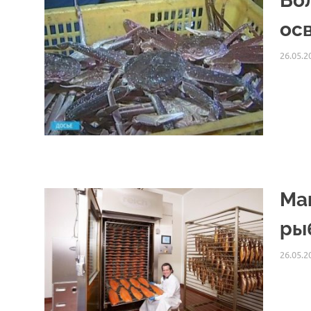
Бо
ос
26.05.2
Ma
ры
26.05.2