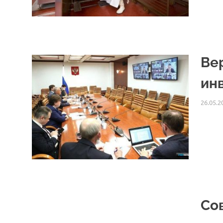
Ве
ин
26.05.2
Со