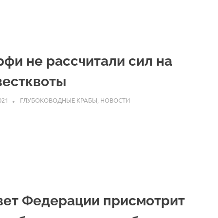
рфи не рассчитали сил на
вестквоты
021
ARPP
ГЛУБОКОВОДНЫЕ КРАБЫ
,
НОВОСТИ
вет Федерации присмотрит