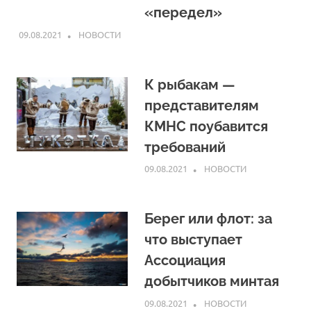
«передел»
09.08.2021
ARPP
НОВОСТИ
К рыбакам —
представителям
КМНС поубавится
требований
09.08.2021
ARPP
НОВОСТИ
Берег или флот: за
что выступает
Ассоциация
добытчиков минтая
09.08.2021
ARPP
НОВОСТИ