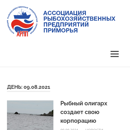
Skip
to
content
Ассоциация
Ассоциация
рыбохозяйственных
предприятий
рыбохозяйственных
MENU
Приморья
предприятий
Приморья
ДЕНЬ:
09.08.2021
Рыбный олигарх
создает свою
корпорацию
09.08.2021
ARPP
НОВОСТИ