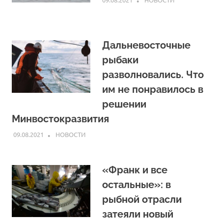
Дальневосточные
рыбаки
разволновались. Что
им не понравилось в
решении
Минвостокразвития
09.08.2021
ARPP
НОВОСТИ
«Франк и все
остальные»: в
рыбной отрасли
затеяли новый