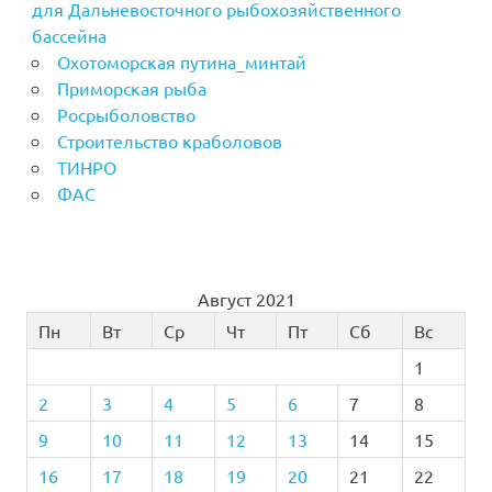
для Дальневосточного рыбохозяйственного
бассейна
Охотоморская путина_минтай
Приморская рыба
Росрыболовство
Строительство краболовов
ТИНРО
ФАС
Август 2021
Пн
Вт
Ср
Чт
Пт
Сб
Вс
1
2
3
4
5
6
7
8
9
10
11
12
13
14
15
16
17
18
19
20
21
22